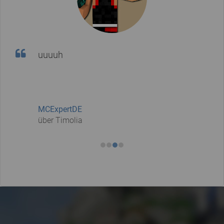
uuuuh
MCExpertDE
über Timolia