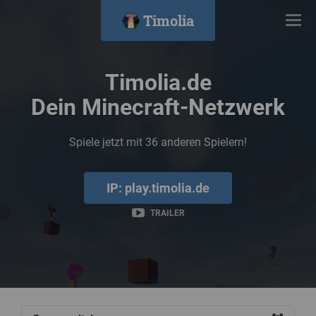
Timolia
Navi
ein/
Timolia.de
Dein Minecraft-Netzwerk
Spiele jetzt mit
36
anderen Spielern!
IP: play.timolia.de
TRAILER