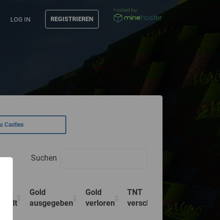
REGISTRIEREN
LOG IN
u Castles
Suchen
Gold
Gold
TNT
Strukture
mmelt
ausgegeben
verloren
verschossen
aufgebau