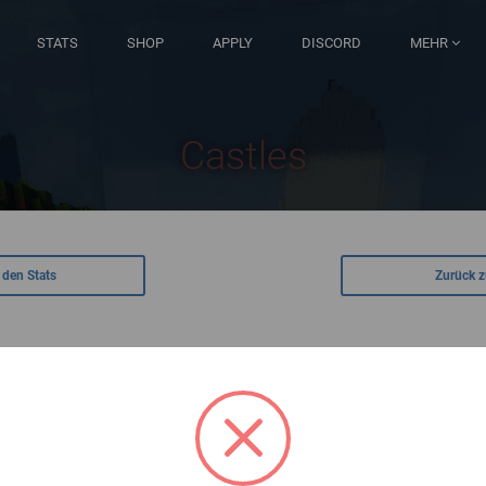
STATS
SHOP
APPLY
DISCORD
MEHR
Castles
 den Stats
Zurück z
Meiste
Kills
Kills
Tode
Flaggen
Gold
unkte
total
pro
insgesamt
erobert
eingesa
Spiel