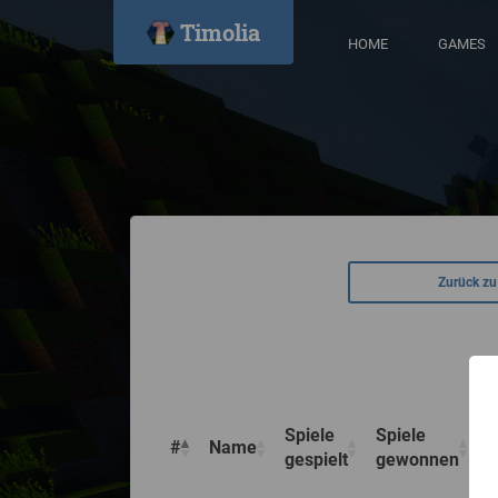
Timolia
HOME
GAMES
Zurück zu
Spiele
Spiele
#
Name
P
gespielt
gewonnen