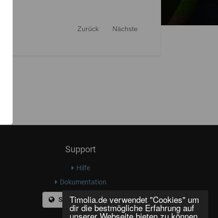
Zurück
Nächste
Support
Hilfe
Dokumentation
Timolia.de verwendet "Cookies" um
Sprache ändern
dir die bestmögliche Erfahrung auf
unserer Webseite bieten zu können