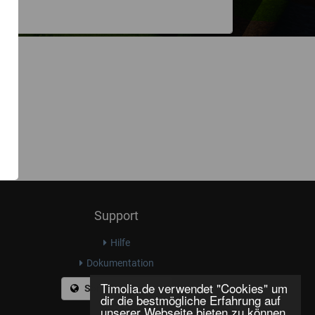
Support
Hilfe
Dokumentation
Timolia.de verwendet "Cookies" um
Sprache ändern
dir die bestmögliche Erfahrung auf
unserer Webseite bieten zu können