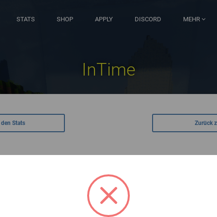
STATS
SHOP
APPLY
DISCORD
MEHR
InTime
 den Stats
Zurück 
Spiele gewonnen
Kills total
Meiste Kills pro Spiel
Wird geladen...